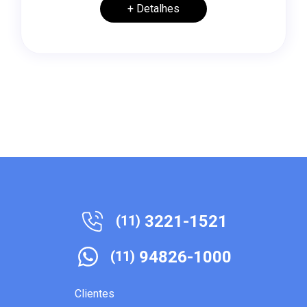
+ Detalhes
3221-1521
(11)
94826-1000
(11)
Clientes