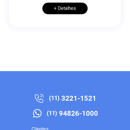
+ Detalhes
3221-1521
(11)
94826-1000
(11)
Clientes