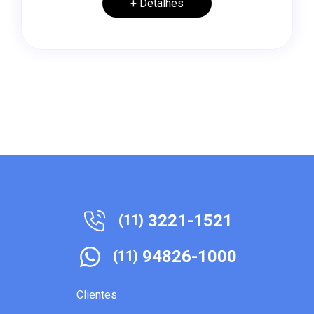
+ Detalhes
3221-1521
(11)
94826-1000
(11)
Clientes