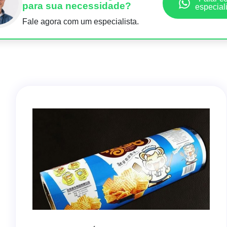
para sua necessidade?
especial
Fale agora com um especialista.