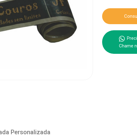
Consu
Preci
Chame n
ada Personalizada